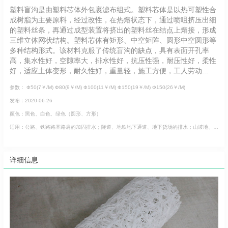
塑料盲沟是由塑料芯体外包裹滤布组式。塑料芯体是以热可塑性合
成树脂为主要原料，经过改性，在热熔状态下，通过喷咀挤压出细
的塑料丝条，再通过成型装置将挤出的塑料丝在结点上熔接，形成
三维立体网状结构。塑料芯体有矩形、中空矩阵、圆形中空圆形等
多种结构形式。该材料克服了传统盲沟的缺点，具有表面开孔率
高，集水性好，空隙率大，排水性好，抗压性强，耐压性好，柔性
好，适应土体变形，耐久性好，重量轻，施工方便，工人劳动...
参数： Ф50(7￥/M) Ф80(9￥/M) Ф100(11￥/M) Ф150(19￥/M) Ф150(26￥/M)
发布：2020-06-26
颜色：黑色、白色、绿色（圆形、方形）
适用：公路、铁路路基路肩的加固排水；隧道、地铁地下通道、地下货场的排水；山坡地、边坡开发的水土保持；
详细信息