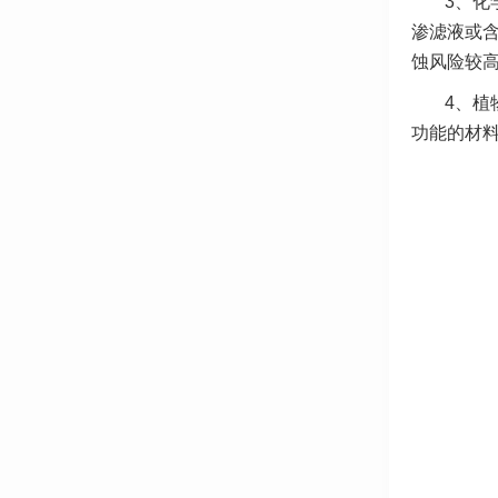
3、化
渗滤液或
蚀风险较
4、植
功能的材