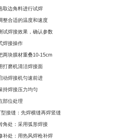
选取边角料进行试焊
调整合适的温度和速度
测试焊接效果，确认参数
式焊接操作
把两块膜材重叠10-15cm
用打磨机清洁焊接面
启动焊接机匀速前进
保持焊接压力均匀
点部位处理
T型接缝：先焊横缝再焊竖缝
转角处：采用弧形焊接
修补处：用热风焊枪补焊