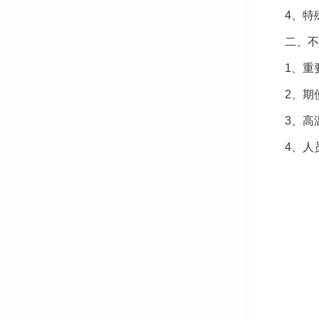
4、特
二、不
1、重
2、期
3、高
4、人