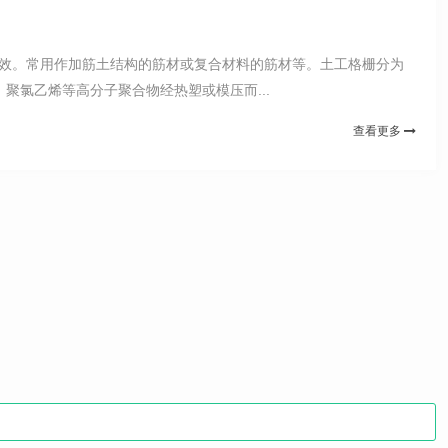
与功效。常用作加筋土结构的筋材或复合材料的筋材等。土工格栅分为
氯乙烯等高分子聚合物经热塑或模压而...
查看更多