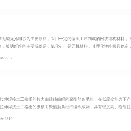
维无碱无捻粗纱为主要原料，采用一定的编织工艺制成的网状结构材料，
介：玻璃纤维的主要成份是：氧化硅、是无机材料，其理化性能极具稳定，并
2957
双向拉伸焊接土工格栅的拉力由经纬编织的聚酯肋条承担，在低应变能力下
向拉伸焊接土工格栅的纵横向聚酯肋条经纬编织成网，具有强度高、断裂拉伸
4310