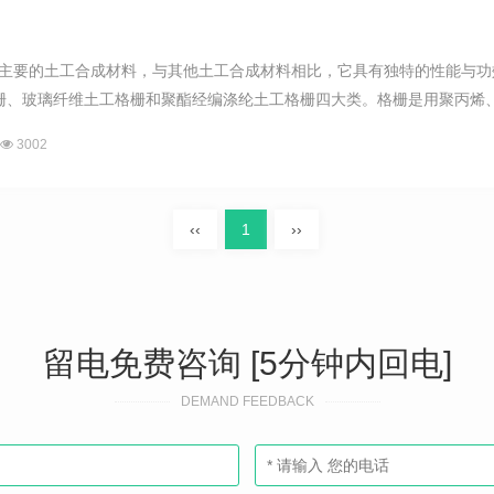
是一种主要的土工合成材料，与其他土工合成材料相比，它具有独特的性能
栅、玻璃纤维土工格栅和聚酯经编涤纶土工格栅四大类。格栅是用聚丙烯、聚
3002
‹‹
1
››
留电免费咨询 [5分钟内回电]
DEMAND FEEDBACK