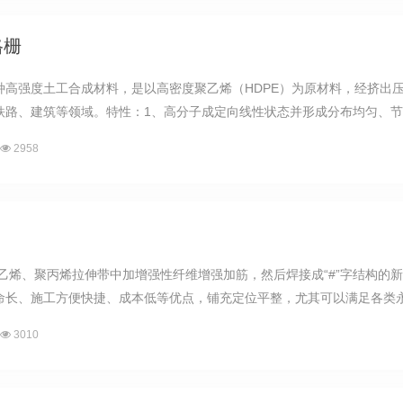
格栅
种高强度土工合成材料，是以高密度聚乙烯（HDPE）为原材料，经挤出
路、建筑等领域。特性：1、高分子成定向线性状态并形成分布均匀、节点
2958
聚乙烯、聚丙烯拉伸带中加增强性纤维增强加筋，然后焊接成“#”字结构的
长、施工方便快捷、成本低等优点，铺充定位平整，尤其可以满足各类永久工
3010