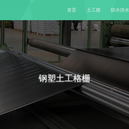
首页
土工膜
防水排
钢塑土工格栅