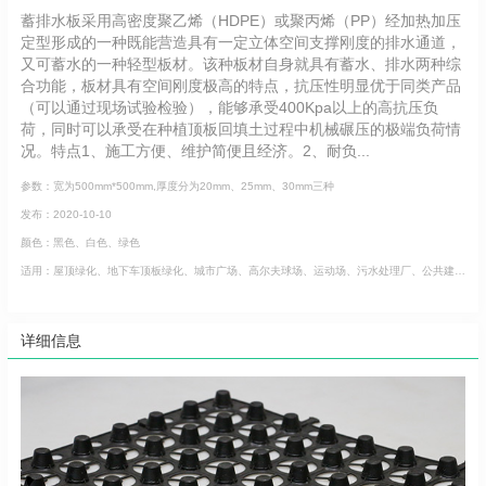
蓄排水板采用高密度聚乙烯（HDPE）或聚丙烯（PP）经加热加压
定型形成的一种既能营造具有一定立体空间支撑刚度的排水通道，
又可蓄水的一种轻型板材。该种板材自身就具有蓄水、排水两种综
合功能，板材具有空间刚度极高的特点，抗压性明显优于同类产品
（可以通过现场试验检验），能够承受400Kpa以上的高抗压负
荷，同时可以承受在种植顶板回填土过程中机械碾压的极端负荷情
况。特点1、施工方便、维护简便且经济。2、耐负...
参数：宽为500mm*500mm,厚度分为20mm、25mm、30mm三种
发布：2020-10-10
颜色：黑色、白色、绿色
适用：屋顶绿化、地下车顶板绿化、城市广场、高尔夫球场、运动场、污水处理厂、公共建筑绿化、广场绿化、园区内道路绿化工程。
详细信息