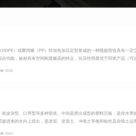
（HDPE）或聚丙烯（PP）经加热加压定型形成的一种既能营造具有一
合功能，板材具有空间刚度极高的特点，抗压性明显优于同类产品（可以通过
3658
，有波浪型、口琴型等多种形状。中间是挤出成型的塑料芯板，是排水带
层渗进来的水向上排出，是淤泥、淤质土、冲填土等饱和粘性及杂填土运用排
3564