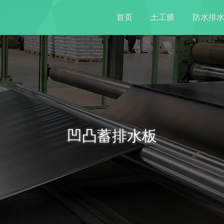
首页
土工膜
防水排
凹凸蓄排水板